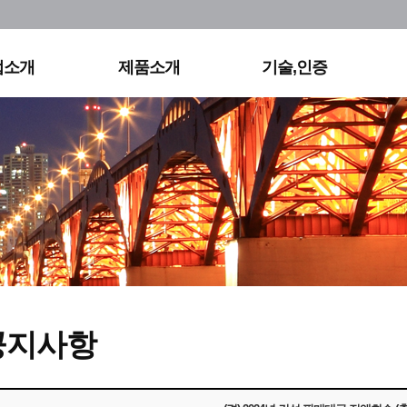
사연혁
실외조명
KS&KC
직도
영상조명
특허
용정보
홈조명
기타
업소개
제품소개
기술,인증
오시는길
공지사항