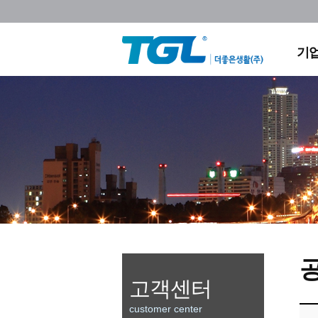
회
조
채
기
찾아
고객센터
customer center