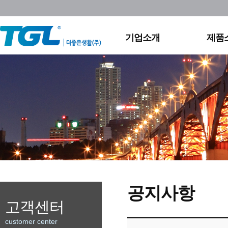
회사연혁
실외
조직도
영상
채용정보
홈조
기업소개
제품
찾아오시는길
공지사항
고객센터
customer center