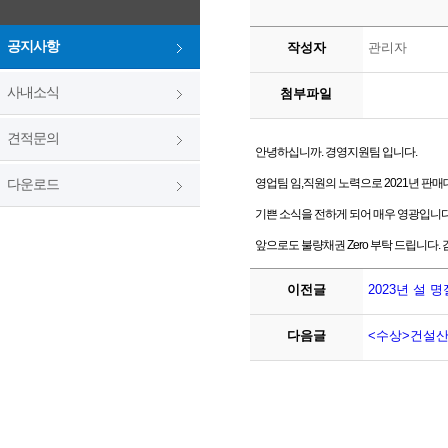
공지사항
작성자
관리자
사내소식
첨부파일
견적문의
안녕하십니까. 경영지원팀 입니다.
다운로드
영업팀 임,직원의 노력으로 2021년 판
기쁜 소식을 전하게 되어 매우 영광입니다
앞으로도 불량채권 Zero 부탁 드립니다.
이전글
2023년 설 
다음글
<수상>건설산